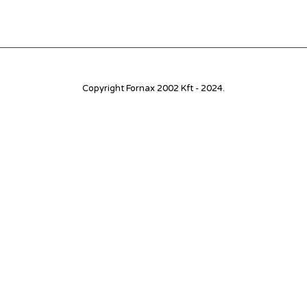
Copyright Fornax 2002 Kft - 2024.