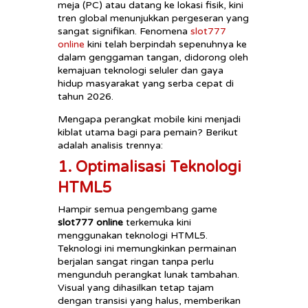
meja (PC) atau datang ke lokasi fisik, kini
tren global menunjukkan pergeseran yang
sangat signifikan. Fenomena
slot777
online
kini telah berpindah sepenuhnya ke
dalam genggaman tangan, didorong oleh
kemajuan teknologi seluler dan gaya
hidup masyarakat yang serba cepat di
tahun 2026.
Mengapa perangkat mobile kini menjadi
kiblat utama bagi para pemain? Berikut
adalah analisis trennya:
1. Optimalisasi Teknologi
HTML5
Hampir semua pengembang game
slot777 online
terkemuka kini
menggunakan teknologi HTML5.
Teknologi ini memungkinkan permainan
berjalan sangat ringan tanpa perlu
mengunduh perangkat lunak tambahan.
Visual yang dihasilkan tetap tajam
dengan transisi yang halus, memberikan