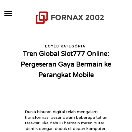
EGYÉB KATEGÓRIA
Tren Global Slot777 Online:
Pergeseran Gaya Bermain ke
Perangkat Mobile
Dunia hiburan digital telah mengalami
transformasi besar dalam beberapa tahun
terakhir. Jika dahulu bermain mesin putar
identik dengan duduk di depan komputer