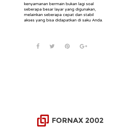
kenyamanan bermain bukan lagi soal
seberapa besar layar yang digunakan,
melainkan seberapa cepat dan stabil
akses yang bisa didapatkan di saku Anda.