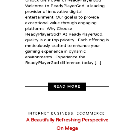
Unlock the Power of ReadyPlayerGod
Welcome to ReadyPlayerGod, a leading
provider of innovative digital
entertainment. Our goal is to provide
exceptional value through engaging
platforms. Why Choose
ReadyPlayerGod? At ReadyPlayerGod,
quality is our top priority . Each offering is
meticulously crafted to enhance your
gaming experience in dynamic
environments . Experience the
ReadyPlayerGod difference today […]
READ MORE
INTERNET BUSINESS, ECOMMERCE
A Beautifully Refreshing Perspective
On Mega